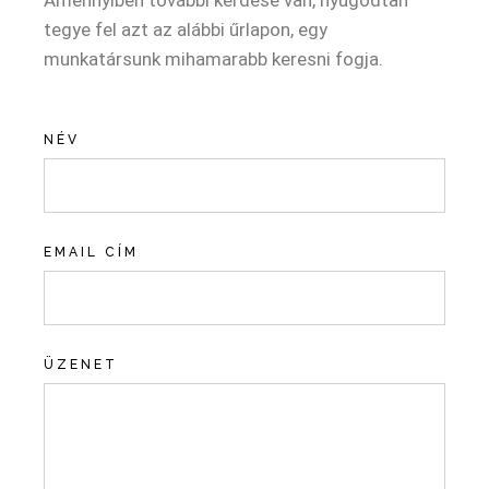
Amennyiben további kérdése van, nyugodtan
tegye fel azt az alábbi űrlapon, egy
munkatársunk mihamarabb keresni fogja.
NÉV
EMAIL CÍM
ÜZENET