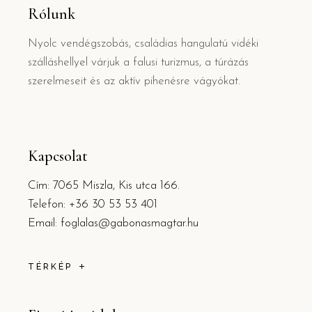
Rólunk
Nyolc vendégszobás, családias hangulatú vidéki
szálláshellyel várjuk a falusi turizmus, a túrázás
szerelmeseit és az aktív pihenésre vágyókat.
Kapcsolat
Cím: 7065 Miszla, Kis utca 166.
Telefon: +36 30 53 53 401
Email: foglalas@gabonasmagtar.hu
TÉRKÉP