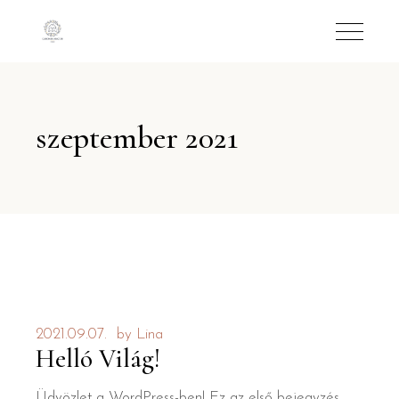
szeptember 2021
2021.09.07.
by
Lina
Helló Világ!
Üdvözlet a WordPress-ben! Ez az első bejegyzés,