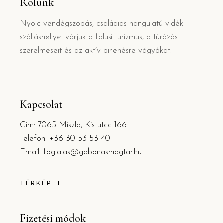
Rólunk
Nyolc vendégszobás, családias hangulatú vidéki
szálláshellyel várjuk a falusi turizmus, a túrázás
szerelmeseit és az aktív pihenésre vágyókat.
Kapcsolat
Cím: 7065 Miszla, Kis utca 166.
Telefon: +36 30 53 53 401
Email: foglalas@gabonasmagtar.hu
TÉRKÉP
Fizetési módok